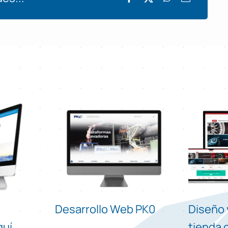
Desarrollo Web PK0
Diseño 
quí
tienda 