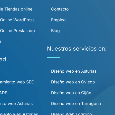
e Tiendas online
Contacto
 Online WordPress
Empleo
Online Prestashop
Blog
u
Nuestros servicios en:
dad
Diseño web en Asturias
namiento web SEO
Diseño web en Oviedo
 ADS
Diseño web en Gijón
nto web Asturias
Diseño web en Tarragona
miento web Asturias
Diseño Web Logroño