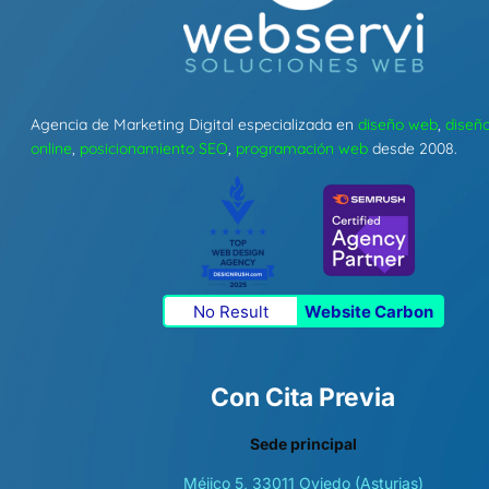
Agencia de Marketing Digital especializada en
diseño web
,
diseño
online
,
posicionamiento SEO
,
programación web
desde 2008.
No Result
Website Carbon
Con Cita Previa
Sede principal
Méjico 5, 33011 Oviedo (Asturias)